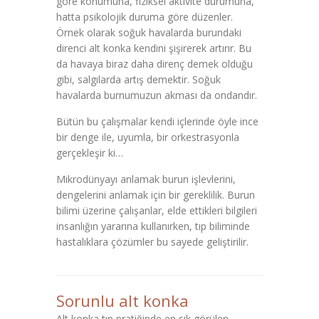
göre konumuna, fiziksel aktivite durumuna,
hatta psikolojik duruma göre düzenler.
Örnek olarak soğuk havalarda burundaki
direnci alt konka kendini şişirerek artırır. Bu
da havaya biraz daha direnç demek olduğu
gibi, salgılarda artış demektir. Soğuk
havalarda burnumuzun akması da ondandır.
Bütün bu çalışmalar kendi içlerinde öyle ince
bir denge ile, uyumla, bir orkestrasyonla
gerçekleşir ki…
Mikrodünyayı anlamak burun işlevlerini,
dengelerini anlamak için bir gereklilik. Burun
bilimi üzerine çalışanlar, elde ettikleri bilgileri
insanlığın yararına kullanırken, tıp biliminde
hastalıklara çözümler bu sayede geliştirilir.
Sorunlu alt konka
Alt konka tıp pratiğinde en sık görülen