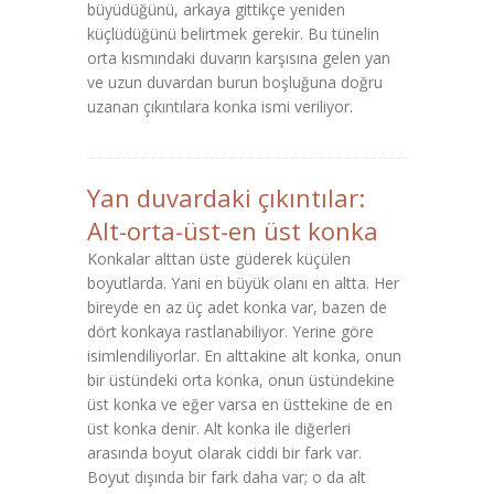
büyüdüğünü, arkaya gittikçe yeniden
küçlüdüğünü belirtmek gerekir. Bu tünelin
orta kısmındaki duvarın karşısına gelen yan
ve uzun duvardan burun boşluğuna doğru
uzanan çıkıntılara konka ismi veriliyor.
Yan duvardaki çıkıntılar:
Alt-orta-üst-en üst konka
Konkalar alttan üste güderek küçülen
boyutlarda. Yani en büyük olanı en altta. Her
bireyde en az üç adet konka var, bazen de
dört konkaya rastlanabiliyor. Yerine göre
isimlendiliyorlar. En alttakine alt konka, onun
bir üstündeki orta konka, onun üstündekine
üst konka ve eğer varsa en üsttekine de en
üst konka denir. Alt konka ile diğerleri
arasında boyut olarak ciddi bir fark var.
Boyut dışında bir fark daha var; o da alt