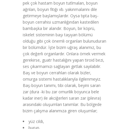
pek çok hastam boyun tutlmaları, boyun
ağrıları, boyun fıtığı vb. yakınmalarını dile
getirmeye başlamışlardır. Oysa tıpta baş-
boyun cerrahisi uzmanlığından kastedilen
bambaşka bir alandır. Boyun, bir köprü,
iskelet sisteminin başı taşıyan bölümü
olduğu gibi çok önemli organları bulunuduran
bir bölümdür. İşte bizim uğraş alanımız, bu
çok değerli organlardır. Onlara örnek vermek
gerekirse, guatr hastalığını yapan tiroid bezi,
ses çıkarmamızı sağlayan gırtlak sayılabilir.
Baş ve boyun cerrahları olarak bizler,
omurga sistemi hastalıklarıyla ilgilenmeyiz.
Baş-boyun tanımı, tıbi olarak, beyini saran
zar (dura -ki bu zar omurilik boyunca bele
kadar iner) ile akciğerleri saran zar (plevra)
arasındaki oluşumları tanımlar. Bu bölgede
bizim çalışma alanımıza giren oluşumlar;
yüz cildi,
burun,