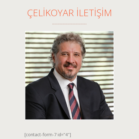
ÇELİKOYAR İLETİŞİM
[contact-form-7 id=”4″]