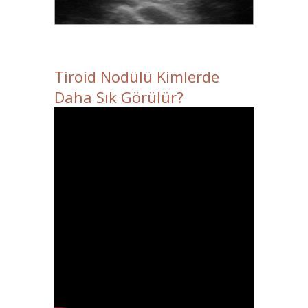
Tiroid Nodülü Kimlerde
Daha Sık Görülür?