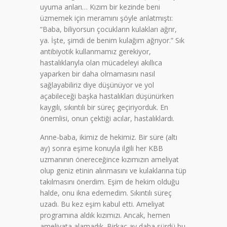
uyuma anları… Kızım bir kezinde beni
üzmemek için meramını şöyle anlatmıştı:
“Baba, biliyorsun çocukların kulakları ağrır,
ya. İşte, şimdi de benim kulağım ağrıyor.” Sık
antibiyotik kullanmamız gerekiyor,
hastalıklarıyla olan mücadeleyi akıllıca
yaparken bir daha olmamasını nasıl
sağlayabiliriz diye düşünüyor ve yol
açabileceği başka hastalıkları düşünürken
kaygılı, sıkıntılı bir süreç geçiriyorduk. En
önemlisi, onun çektiği acılar, hastalıklardı.
Anne-baba, ikimiz de hekimiz. Bir süre (altı
ay) sonra eşime konuyla ilgili her KBB
uzmanının önereceğince kızımızın ameliyat
olup geniz etinin alınmasını ve kulaklarına tüp
takılmasını önerdim. Eşim de hekim olduğu
halde, onu ikna edemedim. Sıkıntılı süreç
uzadı. Bu kez eşim kabul etti. Ameliyat
programına aldık kızımızı. Ancak, hemen
ameliyata alamadık. Birkaç ay daha sürdü bu