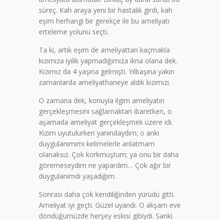
süreç. Kah araya yeni bir hastalık girdi, kah
eşim herhangi bir gerekçe ile bu ameliyatı
erteleme yolunu seçti.
Ta ki, artık eşim de ameliyattan kaçmakla
kızımıza iyilik yapmadığımıza ikna olana dek.
Kızımız da 4 yaşına gelmişti. Yılbaşına yakın
zamanlarda ameliyathaneye aldık kızımızı.
O zamana dek, konuyla ilgim ameliyatın
gerçekleşmesini sağlamaktan ibaretken, o
aşamada ameliyat gerçekleşmek üzere idi.
Kızım uyutulurken yanındaydım; o anki
duygulanımımı kelimelerle anlatmam
olanaksız. Çok korkmuştum; ya onu bir daha
göremeseydim ne yapardım… Çok ağır bir
duygulanımdı yaşadığım.
Sonrası daha çok kendiliğinden yürüdü gitti.
Ameliyat iyi geçti. Güzel uyandı. O akşam eve
döndüğümüzde herşey eskisi gibiydi. Sanki