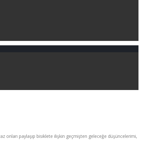
 onları paylaşıp bisiklete ilişkin geçmişten geleceğe düşüncelerimi,