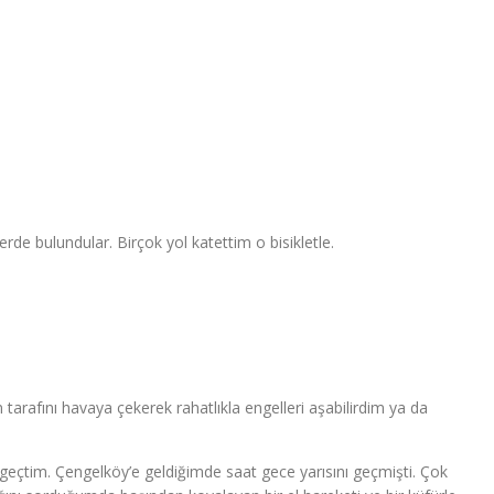
rde bulundular. Birçok yol katettim o bisikletle.
rafını havaya çekerek rahatlıkla engelleri aşabilirdim ya da
 geçtim. Çengelköy’e geldiğimde saat gece yarısını geçmişti. Çok