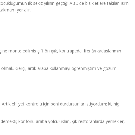
ocukluğumun ilk sekiz yılının geçtiği ABD’de bisikletlere takılan isim
takmam yer alır.
ne monte edilmiş çift ön ışık, kontrapedal fren(arkadaşlarımın
ahibi olmak. Gerçi, artık araba kullanmayı öğrenmiştim ve gözüm
tık ehliyet kontrolü için beni durdursunlar istiyordum; ki, hiç
demekti; konforlu araba yolculukları, şık restoranlarda yemekler,