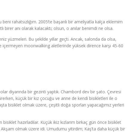
u beni rahatsızlığım. 2005’te başarılı bir ameliyatla kalça eklemim
 birer anı olarak kalacaktı; olsun, o anılar benimdi ne olsa.
z yüzmeleri. Bu şekilde yıllar geçti. Ancak, salonda da olsa,
rbe içermeyen moonwalking aletlerinde yüksek dirence karşı 45-60
lar diyarında bir gezinti yaptık. Chambord dev bir şato. Çevresi
ürerken, küçük bir kız çocuğu ve anne de kendi bisikletleri ile o
başta bisiklet olmak üzere, çeşitli doğa sporları yapacağımız yerleri
siklet hazırladılar. Küçük ikiz kızlarım birkaç gün önce bisiklet
büyük. Akşam olmak üzere idi. Umudumu yitirdim; Kaş’ta daha küçük bir