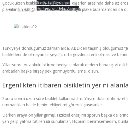
Geniz Eti Büyümesi
Çocukluktan bisikletimle ilgili anılarım, diğerleri arasında daha az er
Horlama ve Uyku Apnesi
İLETİŞİM
plakalarının varlığı, benim Türk ismimle ilgili plaka bulamamdan da 
Türkiye’ye döndüğümüz zamanlarda, ABD’den taşımış olduğumuz “Jet” m
bisikletlerinde olmayan birşeydi!), orta gövdenin enli olması ve ben
Yıllar sonra ortaokulu bitirme hediyesi olarak dedem bana üç vitesli bi
arabadan başka birşey pek görmüyordu; ama, olsun.
Ergenlikten itibaren bisikletin yerini alanl
Sonra sonra uzun süre bisiklet kullanmadım. Yaşım dolar dolmaz ehliye
ummadıkları halde benim ehliyetimi görerek şaşırsınlar.
Derken araya on yıllar girmiş. Fiziksel enerjimi sporun başka dallar
yan gelip yatma tatilleri idi sunulanlar. Hiçbirini benimsemedim, bunla