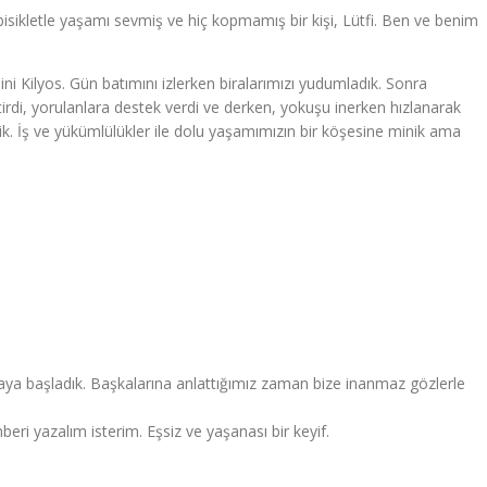
na bisikletle yaşamı sevmiş ve hiç kopmamış bir kişi, Lütfi. Ben ve benim
ini Kilyos. Gün batımını izlerken biralarımızı yudumladık. Sonra
tirdi, yorulanlara destek verdi ve derken, yokuşu inerken hızlanarak
tik. İş ve yükümlülükler ile dolu yaşamımızın bir köşesine minik ama
maya başladık. Başkalarına anlattığımız zaman bize inanmaz gözlerle
beri yazalım isterim. Eşsiz ve yaşanası bir keyif.