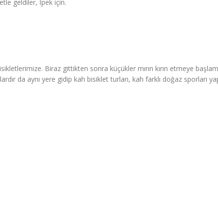
le geldiler, İpek için.
bisikletlerimize. Biraz gittikten sonra küçükler mırın kırın etmeye başlam
rdır da aynı yere gidip kah bisiklet turları, kah farklı doğaz sporları ya