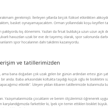
rakmam gerekmişti. İlerleyen yıllarda birçok fiziksel etkinlikten alıkoyd
aktım, basket oynayamayacaktım. Orman yollarındaki koşu keyifleri tatlı
klıyordu kış dönemimi. Yazları da fırsat buldukça uzun uzun açık deni
 kulvarlı havuzdan uzak bir eve de taşınmış olarak, spor salonunda da
anlarım spor hocalarının dahi takdirini kazanıyordu.
verişim ve tatillerimizden
iz, ama bana doğadan çok uzak gelen bir günün ardından ertesi gün şato
 bir anda. Baba arkasındaki koltukta taşıdığı küçük oğlu ile bisikletini s
pacağımız etkinlik”. İzleyen yıldan itibaren tatillerimizde kızlarımızla 
n. Yazışımalarımızda çocukların ve benim ölçülerimizi öğrenerek uygun bi
gün karşılandığımızda farkettiler ki, İpek için temin ettikleri bisiklet 