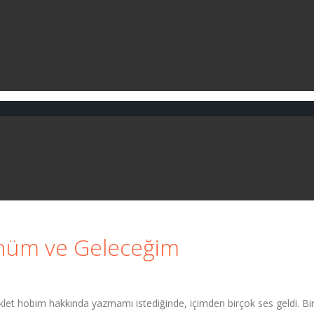
günüm ve Geleceğim
t hobim hakkında yazmamı istediğinde, içimden birçok ses geldi. Biraz