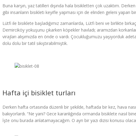
Buna karşın, yaz tatilleri dışında hala bisikletten çok uzaktım. Derken 
gibi insanların bisikleti keyifle yapması için de elinden geleni yapan bir 
Lütfi ile bisiklete başladığımız zamanlarda, Lütfi beni ve birlikte bi
Demirciköy yokuşunu çıkarken köpekler havladı; aramızdan korkanlara ce
virajları alışımızda en önde o vardı. Çocukluğumuzu yaşıyorduk adeta. 
dolu dolu bir tatil sıkıştırabilmiştik.
Hafta içi bisiklet turları
Derken hafta ortasında düzenli bir şekilde, haftada bir kez, hava na
bakıyorlardı. “Ne yani? Gece karanlığında ormanda bisiklete nasıl bineb
İşte onu burada anlatamayacağım. O ayrı bir yazı dizisi konusu olacak. O