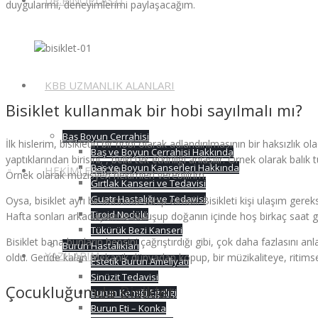
DR.RINOPLASTI
duygularımı, deneyimlerimi paylaşacağım.
KBB UZMANLIK ALANLARI
Bisiklet kullanmak bir hobi sayılmalı mı?
Baş Boyun Cerrahisi
İlk hislerim, bisikletin bir hobi olarak adlandırılmasının bir haksızl
Baş ve Boyun Cerrahisi Hakkında
yaptıklarından birisini, , belki tek etkinliği anlaşılır. Örnek olarak bal
Baş ve Boyun Kanserleri Hakkında
HEKİMLER İÇİN
Örnek olarak müzisyen hekimleri verebilirim.
Gırtlak Kanseri ve Tedavisi
Guatr Hastalığı ve Tedavisi
Oysa, bisiklet ayrı bir konuma sahip olmalı. Bisikleti kişi ulaşım gereks
Tiroid Nodülü
Hafta sonları arkadaşları ile buluşup doğanın içinde hoş birkaç saat ge
Tükürük Bezi Kanseri
Bisiklet bana bunların hepsini çağrıştırdığı gibi, çok daha fazlası
Burun Hastalıkları
YAZILARIM
oldu. Geride kalan mekanik dünyadan kopup, bir müzikaliteye, riti
Estetik Burun Ameliyatı
Sinüzit Tedavisi
Çocukluğumda Bisiklet
Burun Kemiği Eğriliği
Burun Eti – Konka