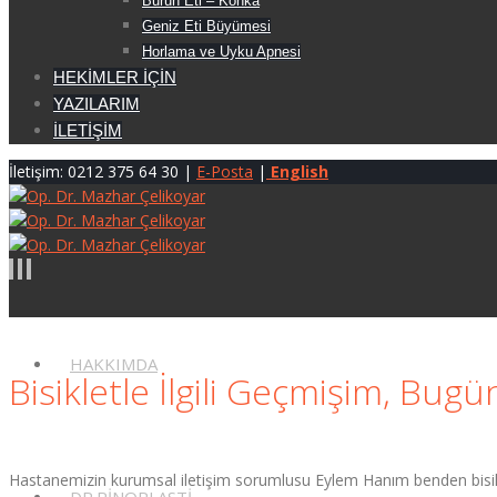
Burun Eti – Konka
Geniz Eti Büyümesi
Horlama ve Uyku Apnesi
HEKİMLER İÇİN
YAZILARIM
İLETİŞİM
İletişim: 0212 375 64 30 |
E-Posta
|
English
HAKKIMDA
Bisikletle İlgili Geçmişim, Bu
Hastanemizin kurumsal iletişim sorumlusu Eylem Hanım benden bisikle