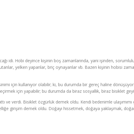
ık olacağı idi. Hobi deyince kişinin boş zamanlarında, yani işinden, sor
ık tutanlar, yelken yapanlar, briç oynayanlar vb. Bazen kişinin hobisi zamanı
inimi için kullanıyor olabilir; ki, bu durumda bir gereç haline dönüşüyor. 
çirmek için yapabilir; bu durumda da biraz sosyallik, biraz bisiklet gey
nı anlattı ve verdi. Bisiklet özgürlük demek oldu. Kendi bedenimle ula
mselliğe girişim demek oldu. Doğayı hissetmek, doğaya yaklaşmak, do