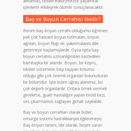
alınamaz, tedavi edil(e)mezse yaşamsal
işlevlerin etkileyrek ölümle sonuçlanacaktır.
Baş ve Boyun Cerrahisi Nedir?
Benim baş-boyun cerrahı olduğumu öğrenen
pek çok hastam boyun tutlmaları, boyun
ağrıları, boyun fıtığı vb. yakınmalarını dile
getirmeye başlamışlardır. Oysa tıpta baş-
boyun cerrahisi uzmanlığından kastedilen
bambaşka bir alandır. Boyun, bir köprü,
iskelet sisteminin başı taşıyan bölümü
olduğu gibi çok önemli organları bulunuduran
bir bölümdür. İşte bizim uğraş alanımız, bu
çok değerli organlardır. Onlara örnek vermek
gerekirse, guatr hastalığını yapan tiroid bezi,
ses çıkarmamızı sağlayan gırtlak sayılabilir.
Baş ve boyun cerrahları olarak bizler,
omurga sistemi hastalıklarıyla ilgilenmeyiz.
Baş-boyun tanımı, tıbi olarak, beyini saran