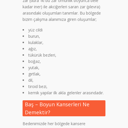
zar (dura -ki bu zar omurilik boyunca bele
kadar iner) ile akciğerleri saran zar (plevra)
arasındaki oluşumları tanımlar. Bu bölgede
bizim çalışma alanımıza giren oluşumlar;
yüz cildi
burun,
kulaklar,
ağız,
tükürük bezleri,
boğaz,
yutak,
gırtlak,
dil,
tiroid bezi,
kemik yapılar ilk akla gelenler arasındadır.
Baş – Boyun Kanserleri Ne
Demektir?
Bedenimizde her bölgede kansere