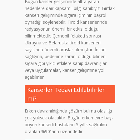
Bugün kanser gelişiminde altta yatan
nedenlere dair kapsamlı bilgi sahibiyiz. Gırtlak
kanseri gelişiminde sigara içiminin başrol
oynadığı söylenebilir. Tiroid kanserlerinde
radyasyonun önemli bir etkisi olduğu
bilinmektedir; Çernobil felaketi sonrası
Ukrayna ve Belarus’ta tiroid kanserleri
sayısında önemli artışlar olmuştur. İnsan
sağlığına, bedenine zararlı olduğu bilinen
sigara gibi yıkıcı etkilere sahip davranışlar
veya uygulamalar, kanser gelişimine yol
açabilirler
Kanserler Tedavi Edilebilirler
mi?
Erken davranıldığında çözüm bulma olasılığı
çok yüksek olacaktır. Bugün erken evre baş-
boyun kanserli hastaların 5 yıllık sağkalım
oranları %90’ların üzerindedir.