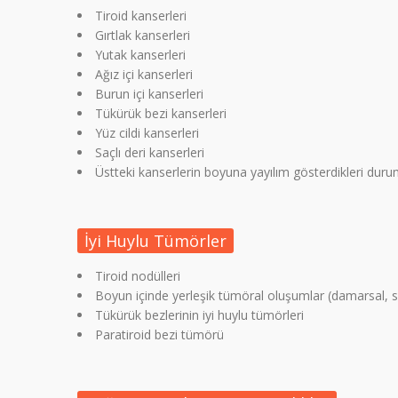
Tiroid kanserleri
Gırtlak kanserleri
Yutak kanserleri
Ağız içi kanserleri
Burun içi kanserleri
Tükürük bezi kanserleri
Yüz cildi kanserleri
Saçlı deri kanserleri
Üstteki kanserlerin boyuna yayılım gösterdikleri duru
İyi Huylu Tümörler
Tiroid nodülleri
Boyun içinde yerleşik tümöral oluşumlar (damarsal, sin
Tükürük bezlerinin iyi huylu tümörleri
Paratiroid bezi tümörü