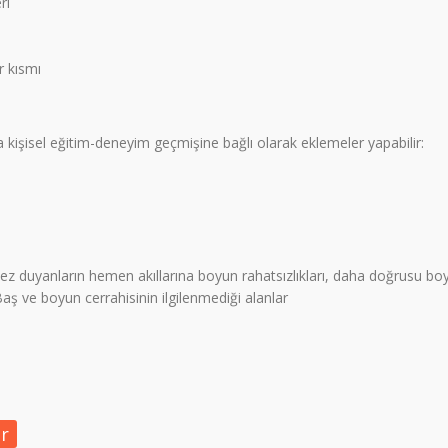
ri
r kısmı
na kişisel eğitim-deneyim geçmişine bağlı olarak eklemeler yapabilir:
ez duyanların hemen akıllarına boyun rahatsızlıkları, daha doğrusu boyu
aş ve boyun cerrahisinin ilgilenmediği alanlar
ar