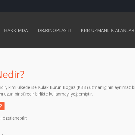
HAKKIMDA
DR.RINOPLASTI
KBB UZMANLIK ALANLAR
Nedir?
nıdır, kimi ülkede ise Kulak Burun Boğaz (KBB) uzmanlığının ayrılmaz 
 uzun bir süredir birlikte kullanmayı yeğlemiştir.
?
 özetlenebilir: