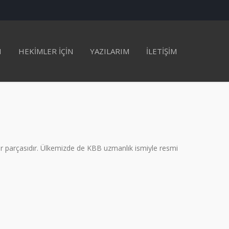
I
HEKİMLER İÇİN
YAZILARIM
İLETİŞİM
bir parçasıdır. Ülkemizde de KBB uzmanlık ismiyle resmi