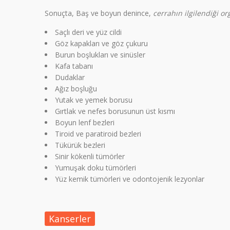
Sonuçta, Baş ve boyun denince,
cerrahın ilgilendiği o
Saçlı deri ve yüz cildi
Göz kapakları ve göz çukuru
Burun boşlukları ve sinüsler
Kafa tabanı
Dudaklar
Ağız boşluğu
Yutak ve yemek borusu
Gırtlak ve nefes borusunun üst kısmı
Boyun lenf bezleri
Tiroid ve paratiroid bezleri
Tükürük bezleri
Sinir kökenli tümörler
Yumuşak doku tümörleri
Yüz kemik tümörleri ve odontojenik lezyonlar
Kanserler