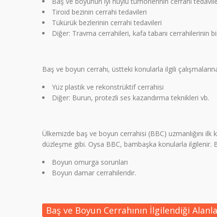
Baş ve boyunun iyi huylu tümörlerinin cerrahi tedavile
Tiroid bezinin cerrahi tedavileri
Tükürük bezlerinin cerrahi tedavileri
Diğer: Travma cerrahileri, kafa tabanı cerrahilerinin bi
Baş ve boyun cerrahı, üstteki konularla ilgili çalışmaları
Yüz plastik ve rekonstrüktif cerrahisi
Diğer: Burun, protezli ses kazandırma teknikleri vb.
Ülkemizde baş ve boyun cerrahisi (BBC) uzmanlığını ilk k
düzleşme gibi. Oysa BBC, bambaşka konularla ilgilenir. B
Boyun omurga sorunları
Boyun damar cerrahileridir.
Baş ve Boyun Cerrahının İlgilendiği Alanl