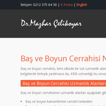
İletişim: 0212 375 64 30 |
E-Posta
|
English
Baş ve Boyun Cerrahisi 
Baş ve boyun cerrahisi, kimi ülkede bir üst uzmanlık ala
belgelerde birleşik yazılmasa da, KBB uzmanlığı bu ünvanı
Baş ve Boyun Cerrahisi Uzmanlık Alanları
Baş ve boyun cerrahisinin uzmanlık alanları aşağıdaki gibi
Baş ve boyun kanserlerinin cerrahi tedavileri