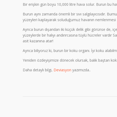
Bir erişkin gün boyu 10,000 litre hava solur. Burun bu hav
Burun aynı zamanda önemli bir sıvı salgılayıcısıdır. Burnu
yüzeyleri kaplayarak soluduğumuz havanın nemlenmesi işle
Ayrıca burun dışarıdan iki küçük delik gibi görünse de, i
yüzeylerde bir halıyı andırırcasına tüylü hücreler vardır
asit kazanına atar!
Ayrıca biliyoruz ki, burun bir koku organı. İyi koku alabilme
Yeniden özdeyişimize dönecek olursak, balık baştan koka
Daha detaylı bilgi,
Deviasyon
yazımızda..