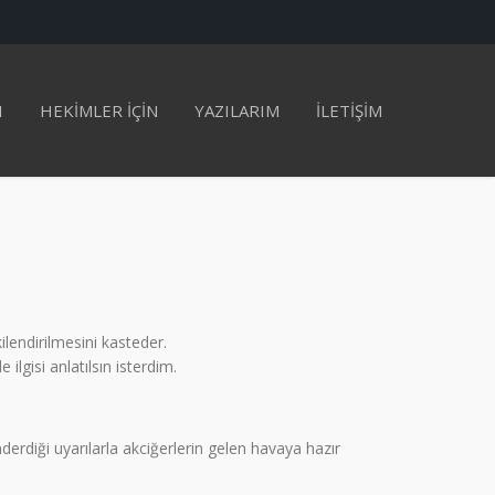
I
HEKİMLER İÇİN
YAZILARIM
İLETİŞİM
ilendirilmesini kasteder.
ilgisi anlatılsın isterdim.
derdiği uyarılarla akciğerlerin gelen havaya hazır