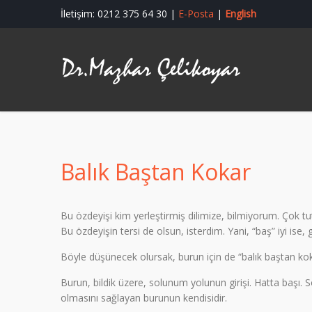
İletişim: 0212 375 64 30 |
E-Posta
|
English
Balık Baştan Kokar
Bu özdeyişi kim yerleştirmiş dilimize, bilmiyorum. Çok tut
Bu özdeyişin tersi de olsun, isterdim. Yani, “baş” iyi ise, 
Böyle düşünecek olursak, burun için de “balık baştan k
Burun, bildik üzere, solunum yolunun girişi. Hatta başı. 
olmasını sağlayan burunun kendisidir.