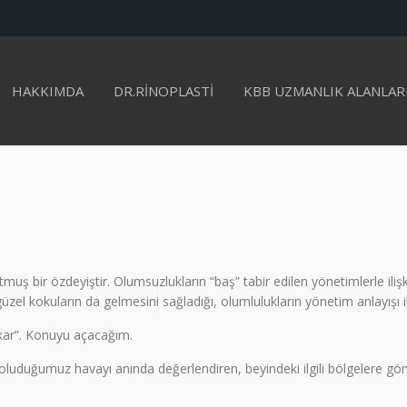
HAKKIMDA
DR.RINOPLASTI
KBB UZMANLIK ALANLAR
muş bir özdeyiştir. Olumsuzlukların “baş” tabir edilen yönetimlerle ilişk
güzel kokuların da gelmesini sağladığı, olumlulukların yönetim anlayışı ile 
okar”. Konuyu açacağım.
Soluduğumuz havayı anında değerlendiren, beyindeki ilgili bölgelere gön