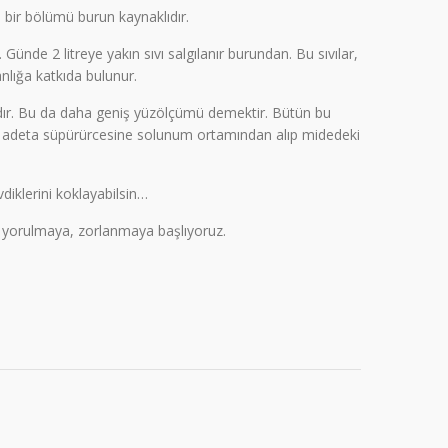
n bir bölümü burun kaynaklıdır.
ünde 2 litreye yakın sıvı salgılanır burundan. Bu sıvılar,
nlığa katkıda bulunur.
plıdır. Bu da daha geniş yüzölçümü demektir. Bütün bu
reler adeta süpürürcesine solunum ortamından alıp midedeki
evdiklerini koklayabilsin…
n yorulmaya, zorlanmaya başlıyoruz.