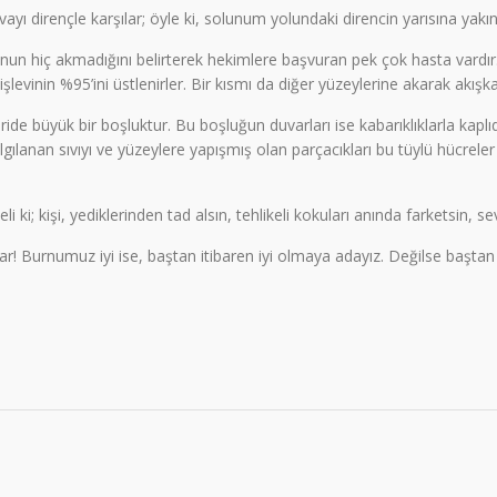
ayı dirençle karşılar; öyle ki, solunum yolundaki direncin yarısına yakı
nun hiç akmadığını belirterek hekimlere başvuran pek çok hasta vardır. G
vinin %95’ini üstlenirler. Bir kısmı da diğer yüzeylerine akarak akışka
çeride büyük bir boşluktur. Bu boşluğun duvarları ise kabarıklıklarla ka
 Salgılanan sıvıyı ve yüzeylere yapışmış olan parçacıkları bu tüylü hüc
li ki; kişi, yediklerinden tad alsın, tehlikeli kokuları anında farketsin, s
r! Burnumuz iyi ise, baştan itibaren iyi olmaya adayız. Değilse başta