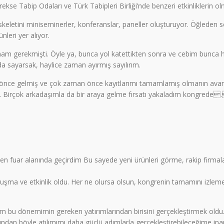
kse Tabip Odaları ve Türk Tabipleri Birliği’nde benzeri etkinliklerin 
keletini miniseminerler, konferanslar, paneller oluşturuyor. Öğleden sonr
nleri yer alıyor.
gerekmişti. Öyle ya, bunca yol katettikten sonra ve cebim bunca hafif
 sayarsak, haylice zaman ayırmış sayılırım.
n önce gelmiş ve çok zaman önce kayıtlarımı tamamlamış olmanın avantajı
. Birçok arkadaşımla da bir araya gelme fırsatı yakaladım kongrede.
 fuar alanında geçirdim Bu sayede yeni ürünleri görme, rakip firmala
uşma ve etkinlik oldu. Her ne olursa olsun, kongrenin tamamını izle
ım bu dönemimin gereken yatırımlarından birisini gerçekleştirmek oldu. 
undan böyle atılımımı daha güçlü adımlarla gerçekleştirebileceğime in