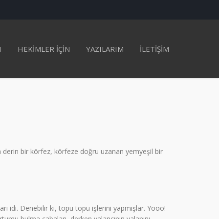
I
HEKİMLER İÇİN
YAZILARIM
İLETİŞİM
da derin bir körfez, körfeze doğru uzanan yemyeşil bir
 idi. Denebilir ki, topu topu işlerini yapmışlar. Yooo!
ortumu bulma çabaları, derken yalancının yalanını