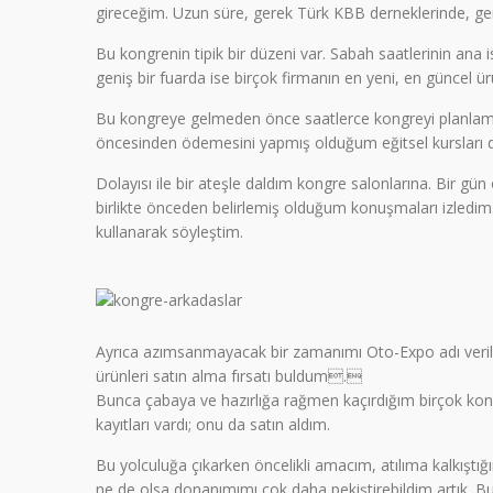
gireceğim. Uzun süre, gerek Türk KBB derneklerinde, gere
Bu kongrenin tipik bir düzeni var. Sabah saatlerinin ana is
geniş bir fuarda ise birçok firmanın en yeni, en güncel ürü
Bu kongreye gelmeden önce saatlerce kongreyi planlamam 
öncesinden ödemesini yapmış olduğum eğitsel kursları da
Dolayısı ile bir ateşle daldım kongre salonlarına. Bir gü
birlikte önceden belirlemiş olduğum konuşmaları izledim
kullanarak söyleştim.
Ayrıca azımsanmayacak bir zamanımı Oto-Expo adı verilen
ürünleri satın alma fırsatı buldum.
Bunca çabaya ve hazırlığa rağmen kaçırdığım birçok kon
kayıtları vardı; onu da satın aldım.
Bu yolculuğa çıkarken öncelikli amacım, atılıma kalkıştığ
ne de olsa donanımımı çok daha pekiştirebildim artık. B