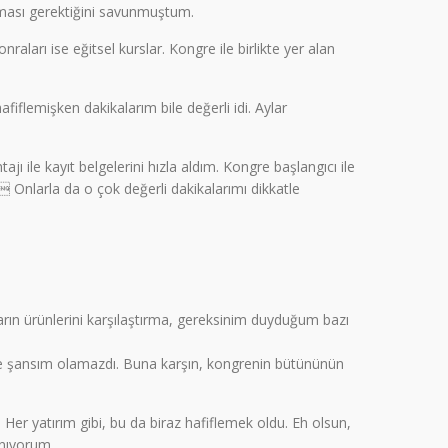
olması gerektiğini savunmuştum.
aları ise eğitsel kurslar. Kongre ile birlikte yer alan
lemişken dakikalarım bile değerli idi. Aylar
 ile kayıt belgelerini hızla aldım. Kongre başlangıcı ile
 Onlarla da o çok değerli dakikalarımı dikkatle
rın ürünlerini karşılaştırma, gereksinim duyduğum bazı
me şansım olamazdı. Buna karşın, kongrenin bütününün
Her yatırım gibi, bu da biraz hafiflemek oldu. Eh olsun,
anıyorum.