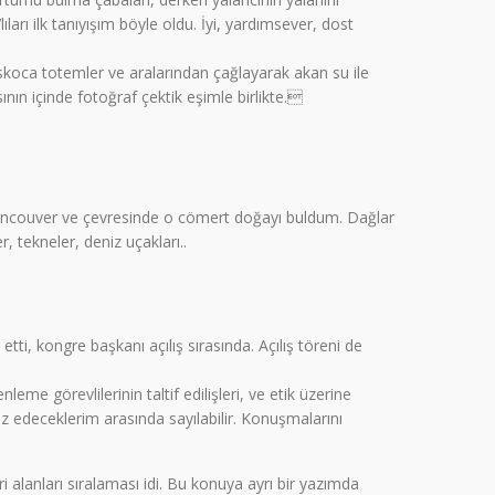
ı ilk tanıyışım böyle oldu. İyi, yardımsever, dost
oskoca totemler ve aralarından çağlayarak akan su ile
sının içinde fotoğraf çektik eşimle birlikte.
 Vancouver ve çevresinde o cömert doğayı buldum. Dağlar
, tekneler, deniz uçakları..
tti, kongre başkanı açılış sırasında. Açılış töreni de
leme görevlilerinin taltif edilişleri, ve etik üzerine
edeceklerim arasında sayılabilir. Konuşmalarını
 alanları sıralaması idi. Bu konuya ayrı bir yazımda