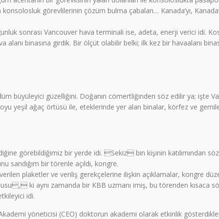
nsolosluk görevlilerinin çözüm bulma çabaları… Kanada’yı, Kanada’lılar
nluk sonrası Vancouver hava terminali ise, adeta, enerji verici idi. K
lanı binasına girdik. Bir ölçüt olabilir belki; ilk kez bir havaalanı bina
m büyüleyici güzelliğini. Doğanın cömertliğinden söz edilir ya; işte
koyu yeşil ağaç örtüsü ile, eteklerinde yer alan binalar, körfez ve gemiler
ğine görebildiğimiz bir yerde idi. Sekiz bin kişinin katılımından söz e
uğunu sandığım bir törenle açıldı, kongre.
rilen plaketler ve veriliş gerekçelerine ilişkin açıklamalar, kongre düzen
cusu, ki aynı zamanda bir KBB uzmanı imiş, bu törenden kısaca söz 
ileyici idi.
kademi yöneticisi (CEO) doktorun akademi olarak etkinlik gösterdikleri