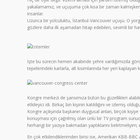
yakalamamız, ve uçuşuma çok kısa bir zaman kalmışken ko
insanlar.
Uzunca bir yolculuktu, İstanbul-Vancouver uçuşu. O yorgu
gözlere daha ilk aşamadan hitap edebilen, sevimli bir hava a
İşte bu sürecin hemen akabinde şehre vardığımızda gördü
tepelerindeki karlarla, alt kısımlarında her yeri kaplayan 
Kongre merkezi de şansımıza bütün bu güzellikleri alabildi
etkileyici idi. Birkaç bin kişinin katıldığını ve izlemiş old
Kongre açılışında başkanın duygusal anları, birçok kişiye ve
konuşması için çağrılmış olan ünlü bir TV program sunu
herhangi bir yazıya bakmadan yaptıklarını belirtmeliyim; etk
En çok etkilendiklerimden birisi ise, Amerikan KBB-BBC A