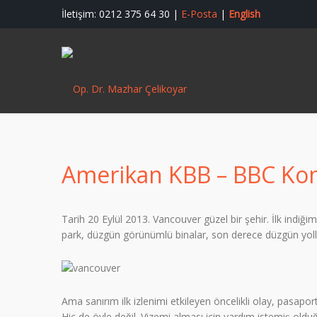
İletişim: 0212 375 64 30 |
E-Posta
|
English
Amerikan KBB – BBC Kong
Tarih 20 Eylül 2013. Vancouver güzel bir şehir. İlk indiğ
park, düzgün görünümlü binalar, son derece düzgün yollar,
Ama sanırım ilk izlenimi etkileyen öncelikli olay, pasapor
Hiç de öyle değil. Vizemi alması için yardım istemiş old