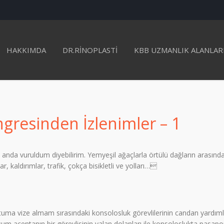
HAKKIMDA
DR.RINOPLASTI
KBB UZMANLIK ALANLAR
resinden İzlenimler – 1
im anda vuruldum diyebilirim. Yemyeşil ağaçlarla örtülü dağların arasın
 kaldırımlar, trafik, çokça bisikletli ve yolları…
tuma vize almam sırasındaki konsolosluk görevlilerinin candan yardımları
uğum acentanın bir görevlisinin yalan dolanları ile konsoloslukta pasap