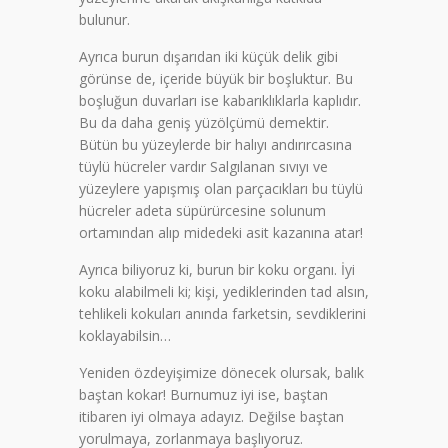
bulunur.
Ayrıca burun dışarıdan iki küçük delik gibi
görünse de, içeride büyük bir boşluktur. Bu
boşluğun duvarları ise kabarıklıklarla kaplıdır.
Bu da daha geniş yüzölçümü demektir.
Bütün bu yüzeylerde bir halıyı andırırcasına
tüylü hücreler vardır Salgılanan sıvıyı ve
yüzeylere yapışmış olan parçacıkları bu tüylü
hücreler adeta süpürürcesine solunum
ortamından alıp midedeki asit kazanına atar!
Ayrıca biliyoruz ki, burun bir koku organı. İyi
koku alabilmeli ki; kişi, yediklerinden tad alsın,
tehlikeli kokuları anında farketsin, sevdiklerini
koklayabilsin…
Yeniden özdeyişimize dönecek olursak, balık
baştan kokar! Burnumuz iyi ise, baştan
itibaren iyi olmaya adayız. Değilse baştan
yorulmaya, zorlanmaya başlıyoruz.