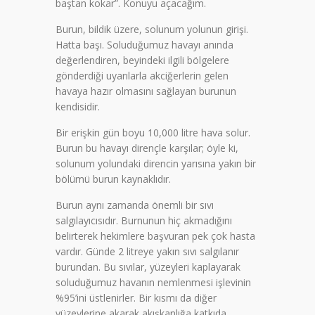
baştan kokar”. Konuyu açacağım.
Burun, bildik üzere, solunum yolunun girişi.
Hatta başı. Soluduğumuz havayı anında
değerlendiren, beyindeki ilgili bölgelere
gönderdiği uyarılarla akciğerlerin gelen
havaya hazır olmasını sağlayan burunun
kendisidir.
Bir erişkin gün boyu 10,000 litre hava solur.
Burun bu havayı dirençle karşılar; öyle ki,
solunum yolundaki direncin yarısına yakın bir
bölümü burun kaynaklıdır.
Burun aynı zamanda önemli bir sıvı
salgılayıcısıdır. Burnunun hiç akmadığını
belirterek hekimlere başvuran pek çok hasta
vardır. Günde 2 litreye yakın sıvı salgılanır
burundan. Bu sıvılar, yüzeyleri kaplayarak
soluduğumuz havanın nemlenmesi işlevinin
%95’ini üstlenirler. Bir kısmı da diğer
yüzeylerine akarak akışkanlığa katkıda